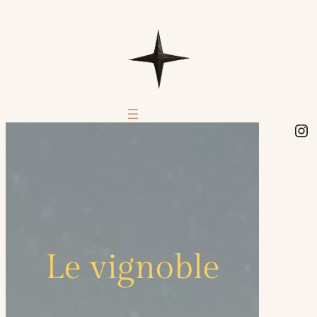
In
Le vignoble