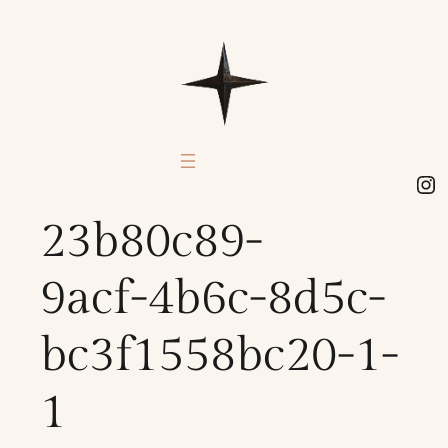
Aller
au
contenu
In
23b80c89-
9acf-4b6c-8d5c-
bc3f1558bc20-1-
1